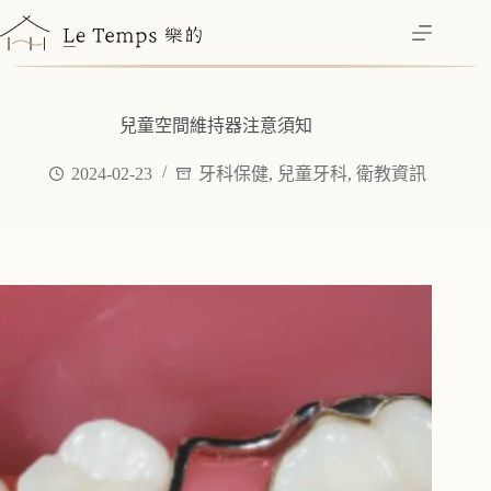
跳
至
主
要
內
兒童空間維持器注意須知
容
2024-02-23
牙科保健
,
兒童牙科
,
衛教資訊