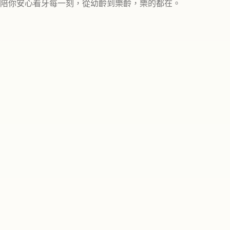
陪你安心看牙每一刻，從幼齡到樂齡，樂的都在。