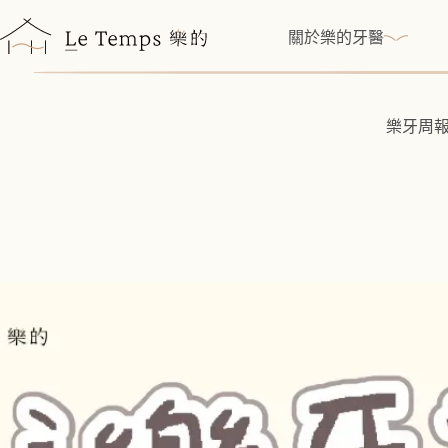
跳
至
關於樂的牙醫
主
要
內
樂牙周報
容