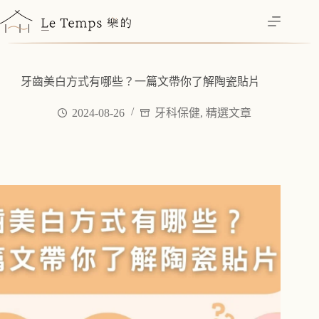
跳
至
主
要
內
牙齒美白方式有哪些？一篇文帶你了解陶瓷貼片
容
2024-08-26
牙科保健
,
精選文章