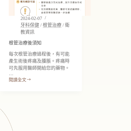
2024-02-07
牙科保健
/
根管治療
/
衛
教資訊
根管治療後須知
每次根管治療過程後，有可能
產生術後疼痛及腫脹。疼痛時
可先服用醫師開給您的藥物。
…
閱讀全文
根
管
治
療
後
須
知