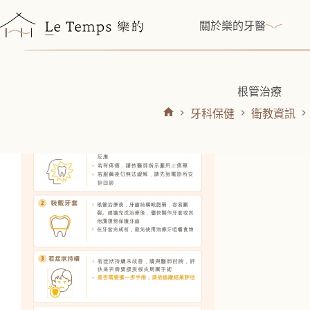
跳
至
關於樂的牙醫
主
要
內
容
根管治療
牙科保健
衛教資訊
首
頁