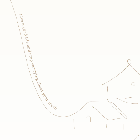
拔
嗎？
醫
師
提
醒：
不
拔
恐
讓
旁
邊
的
牙
齒
一
起
報
銷！