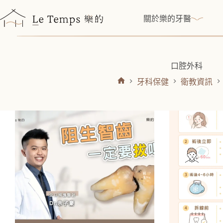
跳
至
關於樂的牙醫
主
要
內
容
口腔外科
牙科保健
衛教資訊
首
頁