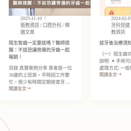
2025-11-10
2024-02-0
衛教資訊
/
口腔外科
/
精
牙科保健
選文章
教資訊
阻生智齒一定要拔嗎？醫師提
拔牙後治療須
醒：不拔恐讓旁邊的牙齒一起
（一）阻生齒切
報銷！
說明 ✦ 手術
目錄 真實案例分享 患者是一位
處理⽅式: 一
閱讀全文
36歲的上班族，平時因工作繁
拔
忙，很少有時間定期檢查牙…
牙
閱讀全文
後
阻
治
生
療
智
須
齒
知
一
定
要