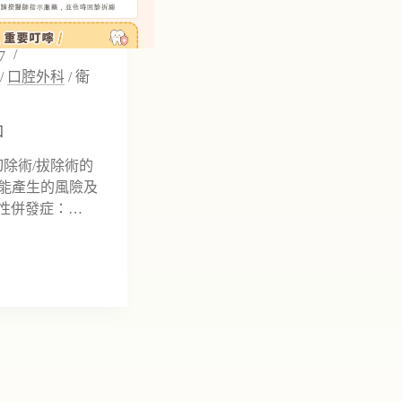
7
/
口腔外科
/
衛
知
除術/拔除術的
可能產⽣的風險及
般性併發症：…