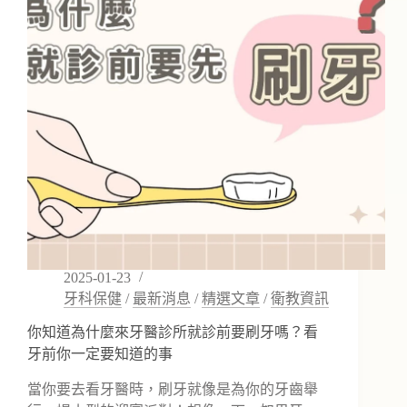
女
神
級
笑
容！
價
格、
優
缺
點
全
解
析
2025-01-23
牙科保健
/
最新消息
/
精選文章
/
衛教資訊
你知道為什麼來牙醫診所就診前要刷牙嗎？看
牙前你一定要知道的事
當你要去看牙醫時，刷牙就像是為你的牙齒舉