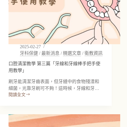
2025-02-27
牙科保健
/
最新消息
/
精選文章
/
衛教資訊
口腔清潔教學 第三篇「牙線和牙線棒手把手使
用教學」
刷牙能清潔牙齒表面，但牙縫中的食物殘渣和
細菌，光靠牙刷可不夠！這時候，牙線和牙…
閱讀全文
口
腔
清
潔
教
學