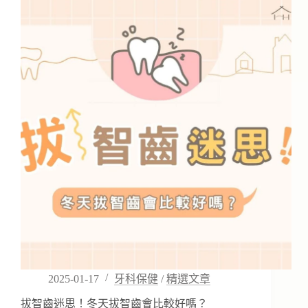
牙
這
裡
有
撇
步？
有
什
麼
方
法
能
減
緩
孩
子
看
牙
時
的
2025-01-17
牙科保健
/
精選文章
恐
懼？
拔智齒迷思！冬天拔智齒會比較好嗎？