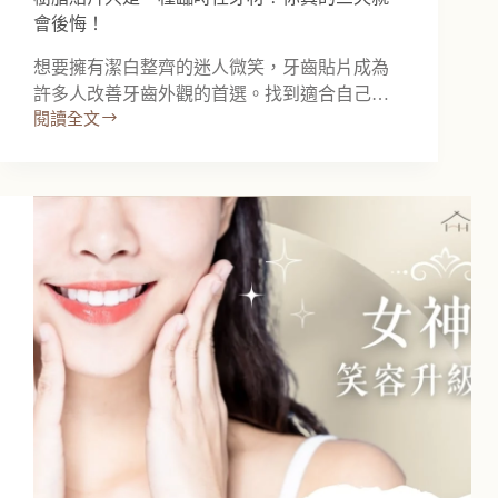
會後悔！
想要擁有潔白整齊的迷人微笑，牙齒貼片成為
許多人改善牙齒外觀的首選。找到適合自己…
閱讀全文
樹
脂
貼
片
只
是
一
種
臨
時
性
牙
材？
你
真
的