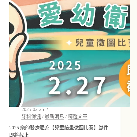
第
三
篇
「牙
線
和
牙
線
棒
手
把
手
使
用
教
學」
2025-02-25
牙科保健
/
最新消息
/
精選文章
2025 樂的醫療體系【兒童繪畫徵圖比賽】繳件
即將截止