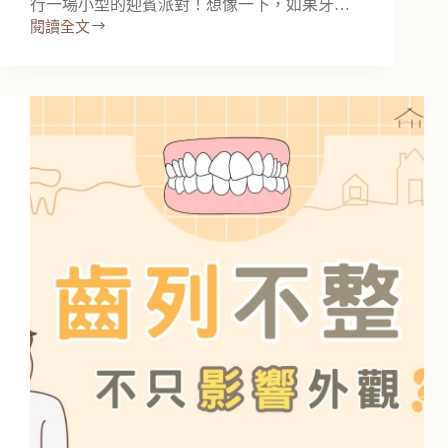
行一場小型的迎賓派對！想像一下，如果牙…
閱讀全文
你
知
道
為
什
麼
來
牙
醫
診
所
就
診
前
要
刷
牙
嗎？
看
牙