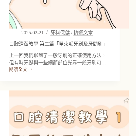
將
截
止
2025-02-21
牙科保健
/
精選文章
口腔清潔教學 第二篇「單束毛牙刷及牙間刷」
上一回我們聊到了一般牙刷的正確使用方法，
但有時牙縫與一些細節部位光靠一般牙刷可…
閱讀全文
口
腔
清
潔
教
學
第
二
篇
「單