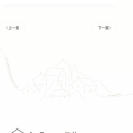
大
25
倍
看
得
上一頁
下一頁
更
仔
細？！
顯
微
根
管
與
一
般
根
管
不
同
之
處
大