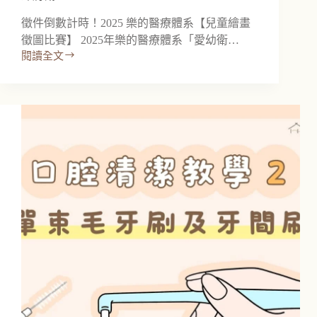
徵件倒數計時！2025 樂的醫療體系【兒童繪畫
徵圖比賽】 2025年樂的醫療體系「愛幼衛…
閱讀全文
2025
樂
的
醫
療
體
系
【兒
童
繪
畫
徵
圖
比
賽】
繳
件
即