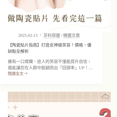
三
天
就
會
後
悔！
2025-02-13
牙科保健
/
精選文章
【陶瓷貼片指南】打造女神級笑容！價格、優
缺點全解析
擁有一口燦爛、迷人的笑容不僅能提升自信，
還能讓您在人群中脫穎而出「回頭率」UP！…
閱讀全文
【陶
瓷
貼
片
指
南】
打
造