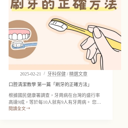
束
毛
牙
刷
及
牙
間
刷」
2025-02-21
牙科保健
/
精選文章
口腔清潔教學 第一篇「刷牙的正確方法」
根據國民健康署調查，牙周病在台灣的盛行率
高達9成，等於每10人就有9人有牙周病。 您…
閱讀全文
口
腔
清