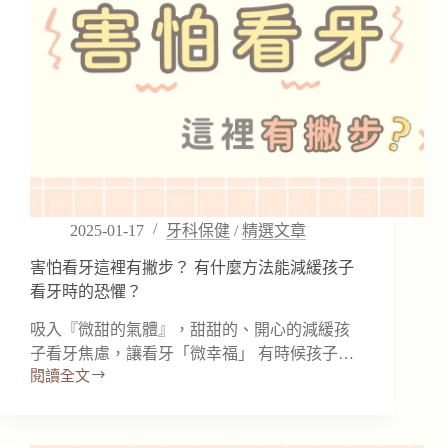
排
列
不
整
齊
會
怎
麼
樣
嗎？
2025-01-17
牙科保健
/
精選文章
害怕看牙這裡有撇步？ 有什麼方法能減緩孩子
看牙時的恐懼？
吸入『微甜的氣體』，甜甜的、開心的減緩孩
子看牙焦慮，讓看牙「微幸福」 有時候孩子…
閱讀全文
害
怕
看