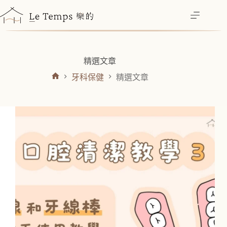
跳
至
主
要
內
精選文章
容
牙科保健
精選文章
首
頁