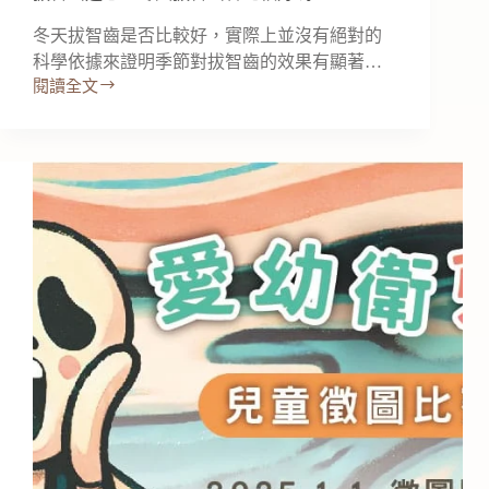
冬天拔智齒是否比較好，實際上並沒有絕對的
科學依據來證明季節對拔智齒的效果有顯著…
閱讀全文
拔
智
齒
迷
思！
冬
天
拔
智
齒
會
比
較
好
嗎？