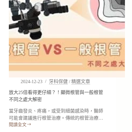
畫
徵
圖
比
賽】
2024-12-23
牙科保健
/
精選文章
放大25倍看得更仔細？！顯微根管與一般根管
不同之處大解密
當牙齒發炎、疼痛，或受到細菌感染時，醫師
可能會建議進行根管治療。傳統的根管治療…
閱讀全文
放