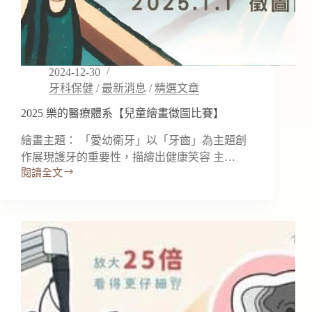
2024-12-30
牙科保健
/
最新消息
/
精選文章
2025 樂的醫療體系【兒童繪畫徵圖比賽】
繪畫主題： 「愛幼衛牙」以「牙齒」為主題創
作展現護牙的重要性，描繪出健康笑容 主…
閱讀全文
2025
樂
的
醫
療
體
系
【兒
童
繪