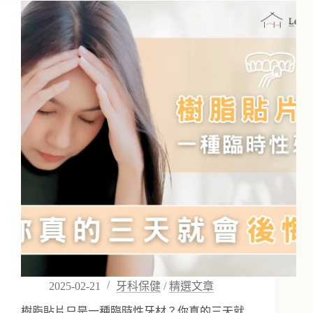
潔
教
學
第
一
篇
「刷
牙
的
正
確
方
法」
2025-02-21
牙科保健
/
精選文章
樹脂貼片只是一種臨時性牙材？你真的三天就