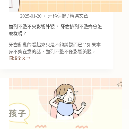
前
你
一
2025-01-20
牙科保健
/
精選文章
定
要
齒列不整不只影響外觀？ 牙齒排列不整齊會怎
知
麼樣嗎？
道
牙齒亂亂的看起來只是不夠美觀而已？如果本
的
事
身不夠在意的話，齒列不整不僅影響美觀，…
閱讀全文
齒
列
不
整
不
只
影
響
外
觀？
牙
齒