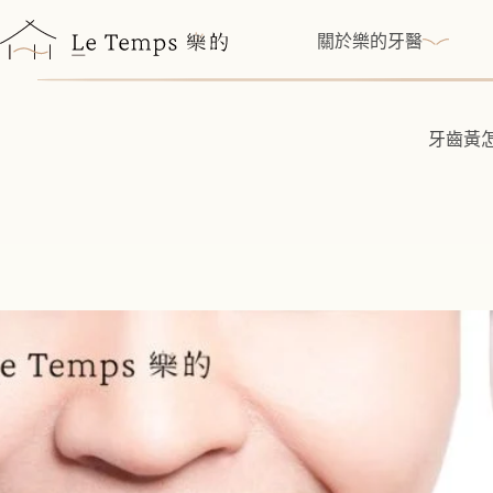
跳
至
關於樂的牙醫
主
要
內
牙齒黃
容