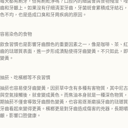
每天都有刷牙，但有刷乾淨嗎？口腔內的細菌會與食物殘渣、唾
齒和牙齦上。如果沒有仔細清潔牙齒，牙菌斑會累積成牙結石，
色不均，也是造成口臭和牙周疾病的原因。
容易染色的食物
飲食習慣也是影響牙齒顏色的重要因素之一，像是咖啡、茶、紅
齒的琺瑯質表面，進一步形成漬點使得牙齒變黃。不只如此，即
變黃。
抽菸、吃檳榔等不良習慣
抽菸也容易使牙齒變黃，因菸草中含有多種有害物質，其中尼古
與空氣接觸後，就會變成黃色。而焦油本身就是一種深色物質，
期抽菸不僅會導致牙齒顏色變黃，也容易逐漸磨損牙齒的琺瑯質
牙齒看起來變得更黃。檳榔更是對牙齒造成傷害的兇器，長期嚼
齦，影響口腔健康。